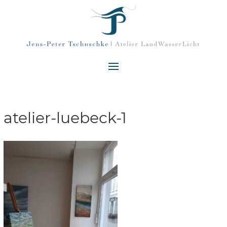
atelier-luebeck-1