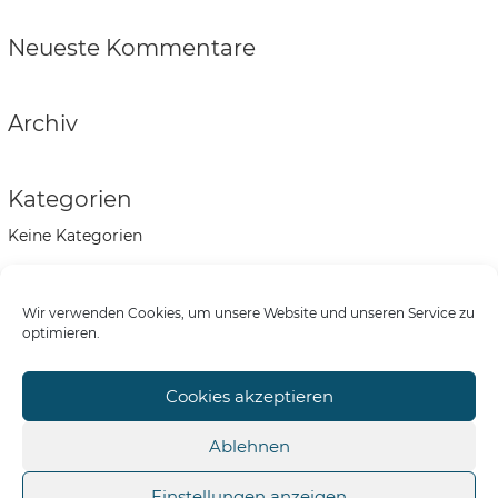
Neueste Kommentare
Archiv
Kategorien
Keine Kategorien
Meta
Wir verwenden Cookies, um unsere Website und unseren Service zu
Anmelden
optimieren.
Eintrags-Feed
Kommentar-Feed
Cookies akzeptieren
WordPress.org
Ablehnen
Einstellungen anzeigen